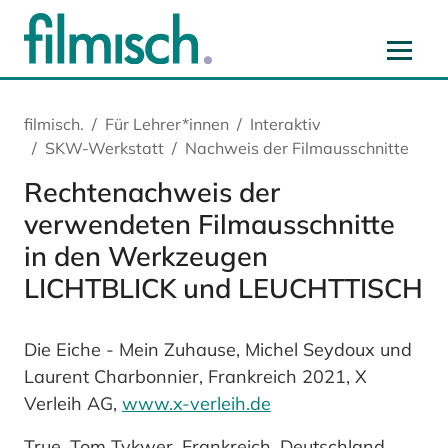
Zum Hauptinhalt springen
Zur Hauptnavigation springen
Zur Startseite springen
Zu Cookie-Einstellungen springen
filmisch.
Für Lehrer*innen
Interaktiv
SKW-Werkstatt
Nachweis der Filmausschnitte
Rechtenachweis der
verwendeten Filmausschnitte
in den Werkzeugen
LICHTBLICK und LEUCHTTISCH
Die Eiche - Mein Zuhause, Michel Seydoux und
Laurent Charbonnier, Frankreich 2021, X
Verleih AG,
www.x-verleih.de
True, Tom Tykwer, Frankreich, Deutschland