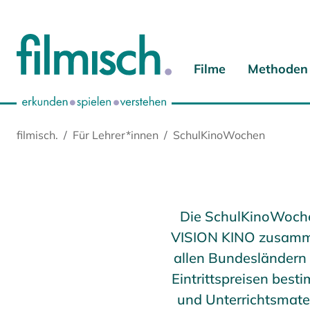
Zum Hauptinhalt springen
Zur Hauptnavigation springen
Zur Startseite springen
Zu Cookie-Einstellungen springen
Filme
Methoden
filmisch.
Für Lehrer*innen
SchulKinoWochen
Die SchulKinoWochen 
VISION KINO zusamme
allen Bundesländern 
Eintrittspreisen bes
und Unterrichtsmate