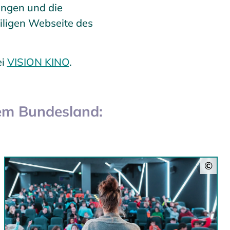
ungen und die
iligen Webseite des
ei
VISION KINO
.
em Bundesland:
©