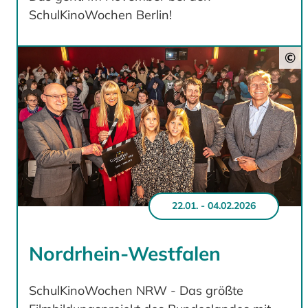
SchulKinoWochen Berlin!
©
22.01. - 04.02.2026
Nordrhein-Westfalen
SchulKinoWochen NRW - Das größte